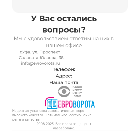
БЕСПЛАТНО
У Вас остались
вопросы?
Мы с удовольствием ответим на них в
нашем офисе
г.Уфа, ул. Проспект
Салавата Юлаева, 38
info@evrovorota.ru
ВЫЗВАТЬ ЗАМЕРЩИКА
Телефон:
Адрес:
Я принимаю
Положение
и даю
Согласие
на
Наша почта
обработку персональных данных.
8 (347) 299-91-91
Надежная установка автоматических ворот
высокого качества. Оптимальное соотношение
цены и качества
2008-2025. Все права защищены
Разработано: