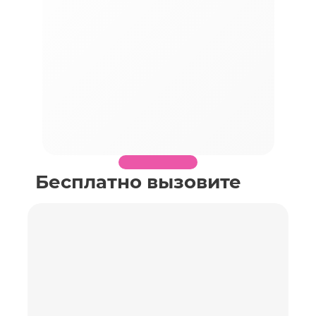
Бесплатно вызовите
специалиста по
замеру необходимого
объекта
Заполните поля, перезвоним Вам в течение
получаса, согласуем время и детали замера