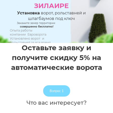
ЗИЛАИРЕ
Установка
ворот, рольставней и
шлагбаумов под ключ
Закажите замер территории
совершенно бесплатно!
Опыта работы
компании Евроворота
Установлено ворот и
рольставней за все время
Оставьте заявку и
При соблюдение регламента технического
обслуживания
17 ЛЕТ
получите скидку 5% на
10 000+
автоматические ворота
5 ЛЕТ
Вопрос 1
Что вас интересует?