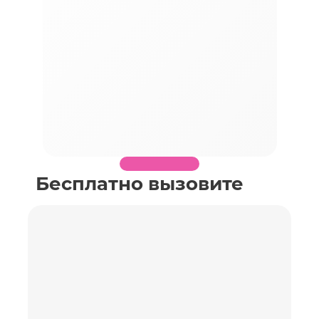
Бесплатно вызовите
специалиста по
замеру необходимого
объекта
Заполните поля, перезвоним Вам в течение
получаса, согласуем время и детали замера