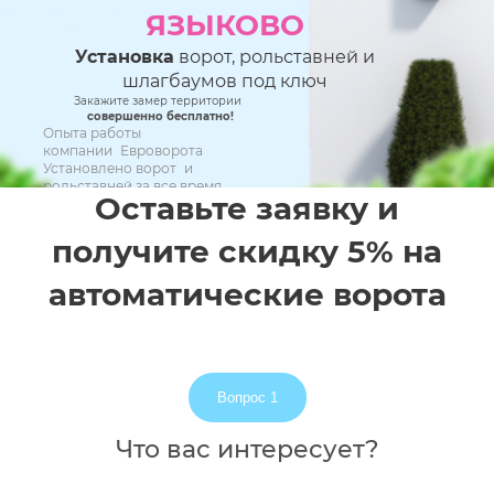
ЯЗЫКОВО
Установка
ворот, рольставней и
шлагбаумов под ключ
Закажите замер территории
совершенно бесплатно!
Опыта работы
компании Евроворота
Установлено ворот и
рольставней за все время
Оставьте заявку и
При соблюдение регламента технического
обслуживания
17 ЛЕТ
получите скидку 5% на
10 000+
автоматические ворота
5 ЛЕТ
Вопрос 1
Что вас интересует?