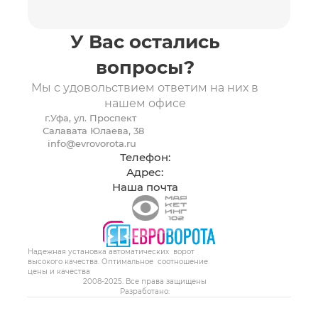
БЕСПЛАТНО
У Вас остались
вопросы?
Мы с удовольствием ответим на них в
нашем офисе
г.Уфа, ул. Проспект
Салавата Юлаева, 38
info@evrovorota.ru
ВЫЗВАТЬ ЗАМЕРЩИКА
Телефон:
Адрес:
Я принимаю
Положение
и даю
Согласие
на
Наша почта
обработку персональных данных.
8 (347) 299-91-91
Надежная установка автоматических ворот
высокого качества. Оптимальное соотношение
цены и качества
2008-2025. Все права защищены
Разработано: