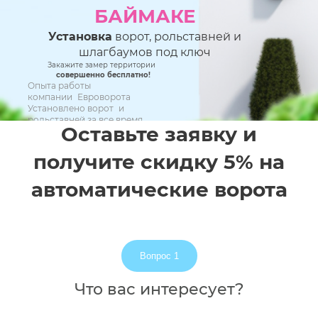
БАЙМАКЕ
Установка
ворот, рольставней и
шлагбаумов под ключ
Закажите замер территории
совершенно бесплатно!
Опыта работы
компании Евроворота
Установлено ворот и
рольставней за все время
Оставьте заявку и
При соблюдение регламента технического
обслуживания
17 ЛЕТ
получите скидку 5% на
10 000+
автоматические ворота
5 ЛЕТ
Вопрос 1
Что вас интересует?