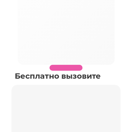
Бесплатно вызовите
специалиста по
замеру необходимого
объекта
Заполните поля, перезвоним Вам в течение
получаса, согласуем время и детали замера