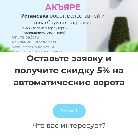
АКЪЯРЕ
Установка
ворот, рольставней и
шлагбаумов под ключ
Закажите замер территории
совершенно бесплатно!
Опыта работы
компании Евроворота
Установлено ворот и
рольставней за все время
Оставьте заявку и
При соблюдение регламента технического
обслуживания
17 ЛЕТ
получите скидку 5% на
10 000+
автоматические ворота
5 ЛЕТ
Вопрос 1
Что вас интересует?