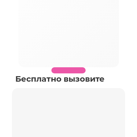
Бесплатно вызовите
специалиста по
замеру необходимого
объекта
Заполните поля, перезвоним Вам в течение
получаса, согласуем время и детали замера