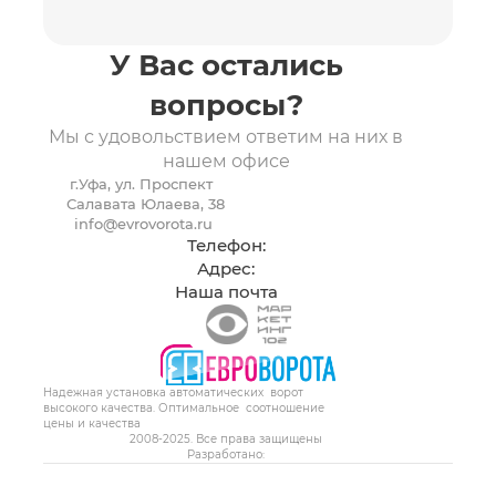
БЕСПЛАТНО
У Вас остались
вопросы?
Мы с удовольствием ответим на них в
нашем офисе
г.Уфа, ул. Проспект
Салавата Юлаева, 38
info@evrovorota.ru
ВЫЗВАТЬ ЗАМЕРЩИКА
Телефон:
Адрес:
Я принимаю
Положение
и даю
Согласие
на
Наша почта
обработку персональных данных.
8 (347) 299-91-91
Надежная установка автоматических ворот
высокого качества. Оптимальное соотношение
цены и качества
2008-2025. Все права защищены
Разработано: